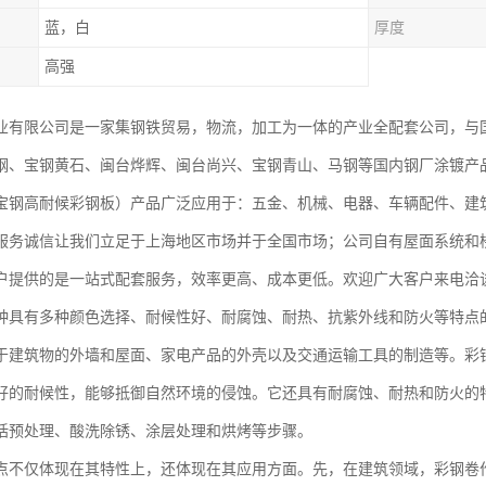
蓝，白
厚度
高强
业有限公司是一家集钢铁贸易，物流，加工为一体的产业全配套公司，与
钢、宝钢黄石、闽台烨辉、闽台尚兴、宝钢青山、马钢等国内钢厂涂镀产
宝钢高耐候彩钢板）产品广泛应用于：五金、机械、电器、车辆配件、建
服务诚信让我们立足于上海地区市场并于全国市场；公司自有屋面系统和
户提供的是一站式配套服务，效率更高、成本更低。欢迎广大客户来电洽
种具有多种颜色选择、耐候性好、耐腐蚀、耐热、抗紫外线和防火等特点
于建筑物的外墙和屋面、家电产品的外壳以及交通运输工具的制造等。彩
好的耐候性，能够抵御自然环境的侵蚀。它还具有耐腐蚀、耐热和防火的
括预处理、酸洗除锈、涂层处理和烘烤等步骤。
点不仅体现在其特性上，还体现在其应用方面。先，在建筑领域，彩钢卷