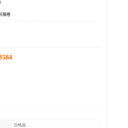
区
5彩钢卷
3584
合格品