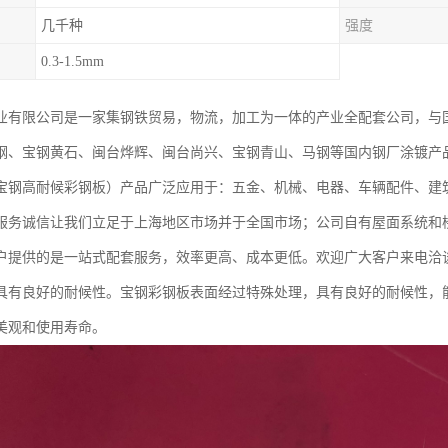
几千种
强度
0.3-1.5mm
业有限公司是一家集钢铁贸易，物流，加工为一体的产业全配套公司，与
钢、宝钢黄石、闽台烨辉、闽台尚兴、宝钢青山、马钢等国内钢厂涂镀产
宝钢高耐候彩钢板）产品广泛应用于：五金、机械、电器、车辆配件、建
服务诚信让我们立足于上海地区市场并于全国市场；公司自有屋面系统和
户提供的是一站式配套服务，效率更高、成本更低。欢迎广大客户来电洽
具有良好的耐候性。宝钢彩钢板表面经过特殊处理，具有良好的耐候性，
美观和使用寿命。