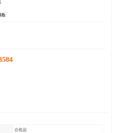
区
钢板
3584
合格品