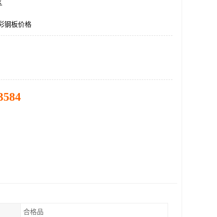
区
5彩钢板价格
3584
合格品