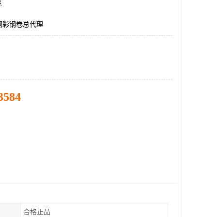
区
钢彩钢卷总代理
3584
合格正品