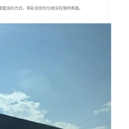
或辊涂的方式，将彩涂剂均匀地涂在钢材表面。