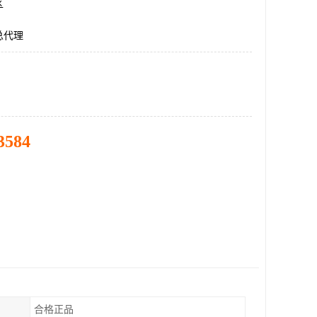
区
总代理
3584
合格正品