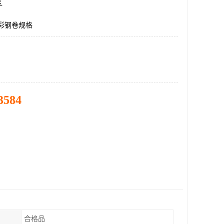
区
5彩钢卷规格
3584
合格品