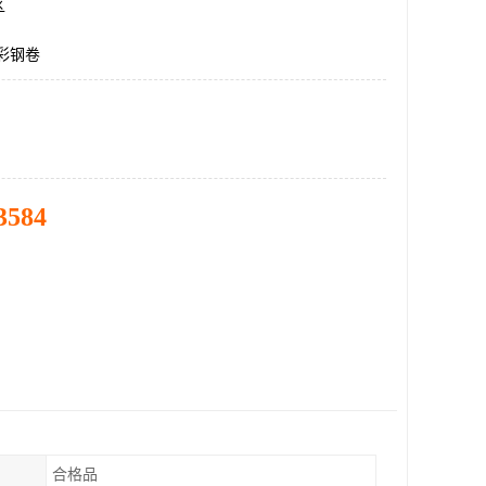
区
5彩钢卷
3584
合格品