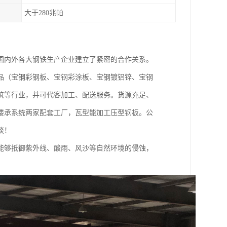
大于280兆帕
国内外各大钢铁生产企业建立了紧密的合作关系。
品（宝钢彩钢板、宝钢彩涂板、宝钢镀铝锌、宝钢
筑等行业，并可代客加工、配送服务。货源充足、
楼承系统两家配套工厂，瓦型能加工压型钢板。公
谈！
能够抵御紫外线、酸雨、风沙等自然环境的侵蚀，