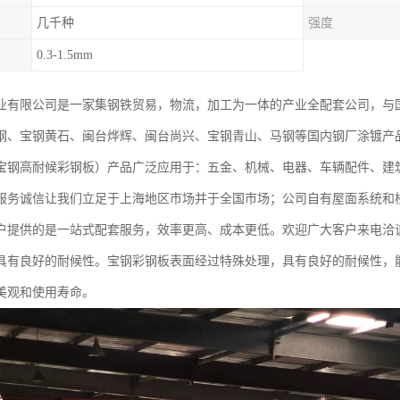
几千种
强度
0.3-1.5mm
业有限公司是一家集钢铁贸易，物流，加工为一体的产业全配套公司，与
钢、宝钢黄石、闽台烨辉、闽台尚兴、宝钢青山、马钢等国内钢厂涂镀产
宝钢高耐候彩钢板）产品广泛应用于：五金、机械、电器、车辆配件、建
服务诚信让我们立足于上海地区市场并于全国市场；公司自有屋面系统和
户提供的是一站式配套服务，效率更高、成本更低。欢迎广大客户来电洽
具有良好的耐候性。宝钢彩钢板表面经过特殊处理，具有良好的耐候性，
美观和使用寿命。