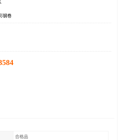
区
5彩钢卷
3584
合格品