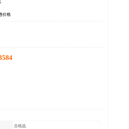
区
钢卷价格
3584
合格品