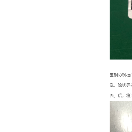
宝钢彩钢板
洗、除锈等
面。后，将