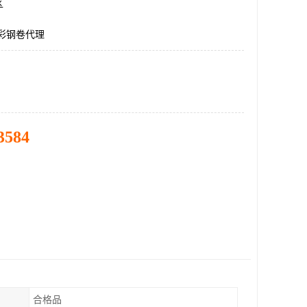
区
5彩钢卷代理
3584
合格品